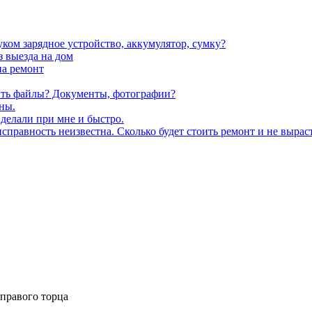
уком зарядное устройство, аккумулятор, сумку?
 выезда на дом
на ремонт
ить файлы? Документы, фотографии?
ны.
 делали при мне и быстро.
правность неизвестна. Сколько будет стоить ремонт и не выраст
 правого торца