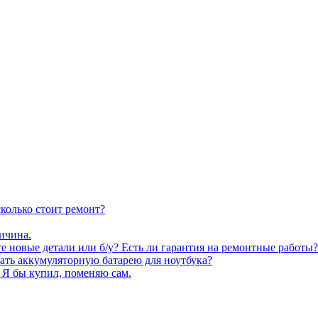
сколько стоит ремонт?
ичина.
 новые детали или б/у? Есть ли гарантия на ремонтные работы?
ать аккумуляторную батарею для ноутбука?
? Я бы купил, поменяю сам.