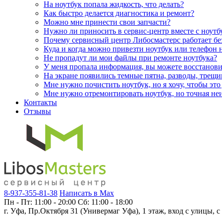
На ноутбук попала жидкость, что делать?
Как быстро делается диагностика и ремонт?
Можно мне принести свои запчасти?
Нужно ли приносить в сервис-центр вместе с ноутб
Почему сервисный центр Либосмастерс работает без
Куда и когда можно привезти ноутбук или телефон 
Не пропадут ли мои файлы при ремонте ноутбука?
У меня пропала информация, вы можете восстанов
На экране появились темные пятна, разводы, трещи
Мне нужно почистить ноутбук, но я хочу, чтобы это
Мне нужно отремонтировать ноутбук, но точная неис
Контакты
Отзывы
8-937-355-81-38
Написать в Max
Пн - Пт: 11:00 - 20:00
Сб: 11:00 - 18:00
г. Уфа, Пр.Октября 31 (Универмаг Уфа),
1 этаж, вход с улицы, с