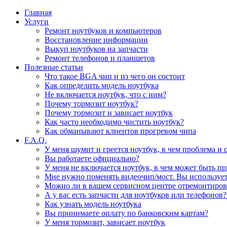
Главная
Услуги
Ремонт ноутбуков и компьютеров
Восстановление информации
Выкуп ноутбуков на запчасти
Ремонт телефонов и планшетов
Полезные статьи
Что такое BGA чип и из чего он состоит
Как определить модель ноутбука
Не включается ноутбук, что с ним?
Почему тормозит ноутбук?
Почему тормозит и зависает ноутбук
Как часто необходимо чистить ноутбук?
Как обманывают клиентов прогревом чипа
F.A.Q.
У меня шумит и греется ноутбук, в чем проблема и 
Вы работаете официально?
У меня не включается ноутбук, в чем может быть пр
Мне нужно поменять видеочип/мост. Вы используете
Можно ли в вашем сервисном центре отремонтиров
А у вас есть запчасти для ноутбуков или телефонов
Как узнать модель ноутбука
Вы принимаете оплату по банковским картам?
У меня тормозит, зависает ноутбук